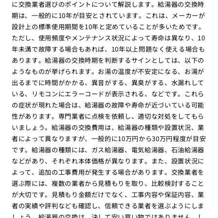
に交換業者選びのポイントについて解説します。給湯器の交換時
期は、一般的に10年が目安とされています。これは、メーカーが
設計上の標準使用期間を10年と定めていることが多いためです。
ただし、使用頻度やメンテナンス状況によって寿命は異なり、10
年未満で故障する場合もあれば、10年以上問題なく使える場合も
あります。給湯器の交換時期を判断するサインとしては、以下の
ようなものが挙げられます。お湯の温度が不安定になる、お湯が
出るまでに時間がかかる、異音がする、異臭がする、水漏れして
いる、リモコンにエラーコードが表示される、などです。これら
の症状が現れた場合は、給湯器の故障や寿命が近づいている可能
性があります。専門業者に点検を依頼し、適切な対処をしてもら
いましょう。給湯器の交換費用は、給湯器の種類や設置状況、業
者によって異なりますが、一般的に10万円から30万円程度が目安
です。給湯器の種類には、ガス給湯器、電気給湯器、石油給湯器
などがあり、それぞれ本体価格が異なります。また、設置状況に
よって、追加の工事費用が発生する場合があります。交換業者を
選ぶ際には、複数の業者から見積もりを取り、比較検討すること
が大切です。見積もり金額だけでなく、工事内容や保証内容、業
者の実績や評判なども確認し、信頼できる業者を選ぶようにしま
しょう。給湯器の交換は、決して安い買い物ではありません。し