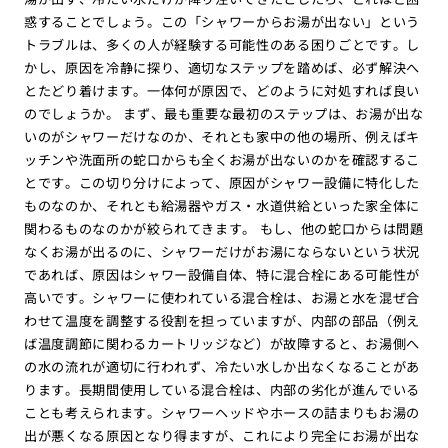
惑することでしょう。この「シャワーからお湯が出ない」という
トラブルは、多くの人が経験する可能性のある困りごとです。し
かし、原因を冷静に探り、適切なステップを踏めば、必ず解決へ
とたどり着けます。一体何が原因で、どのように対処すれば良い
のでしょうか。 まず、最も重要な最初のステップは、お湯が出な
いのがシャワーだけなのか、それとも家中の他の場所、例えばキ
ッチンや洗面所の蛇口からも全くお湯が出ないのかを確認するこ
とです。この切り分けによって、原因がシャワー設備に特化した
ものなのか、それとも給湯器やガス・水道供給といった家全体に
関わるものなのかが絞られてきます。 もし、他の蛇口からは問題
なくお湯が出るのに、シャワーだけがお湯にならないという状況
であれば、原因はシャワー設備自体、特に混合栓にある可能性が
高いです。シャワーに使われている混合栓は、お湯と水を混ぜ合
わせて温度を調整する役割を担っていますが、内部の部品（例え
ば温度調節に関わるカートリッジなど）が故障すると、お湯側へ
の水の流れが適切に行われず、冷たい水しか出なくなることがあ
ります。長期間使用している混合栓は、内部の劣化が進んでいる
ことも考えられます。シャワーヘッドやホースの詰まりもお湯の
出が悪くなる原因となり得ますが、これにより完全にお湯が出な