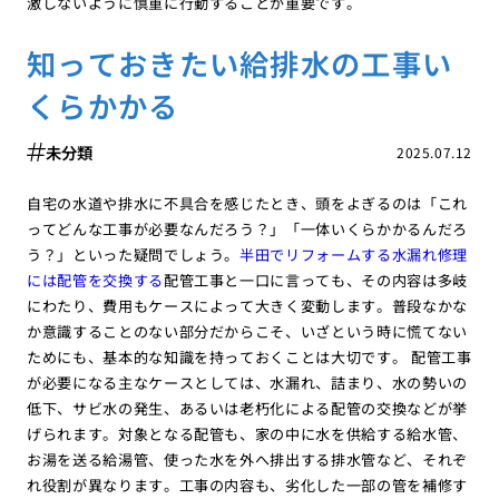
激しないように慎重に行動することが重要です。
知っておきたい給排水の工事い
くらかかる
未分類
2025.07.12
自宅の水道や排水に不具合を感じたとき、頭をよぎるのは「これ
ってどんな工事が必要なんだろう？」「一体いくらかかるんだろ
う？」といった疑問でしょう。
半田でリフォームする水漏れ修理
には配管を交換する
配管工事と一口に言っても、その内容は多岐
にわたり、費用もケースによって大きく変動します。普段なかな
か意識することのない部分だからこそ、いざという時に慌てない
ためにも、基本的な知識を持っておくことは大切です。 配管工事
が必要になる主なケースとしては、水漏れ、詰まり、水の勢いの
低下、サビ水の発生、あるいは老朽化による配管の交換などが挙
げられます。対象となる配管も、家の中に水を供給する給水管、
お湯を送る給湯管、使った水を外へ排出する排水管など、それぞ
れ役割が異なります。工事の内容も、劣化した一部の管を補修す