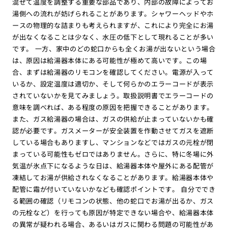
混ぜて温度を調整する重要な部品であり、内部の故障によってお
湯側への流れが妨げられることがあります。シャワーヘッドやホ
ースの物理的な詰まりも考えられますが、これにより完全にお湯
が出なくなることは少なく、水圧の低下として現れることが多い
です。 一方、家中のどの蛇口からも全くお湯が出ないという場合
は、原因は給湯器本体にある可能性が極めて高いです。この場
合、まずは給湯器のリモコンを確認してください。電源が入って
いるか、設定温度は適切か、そして何らかのエラーコードが表示
されていないかを見てみましょう。取扱説明書でエラーコードの
意味を調べれば、ある程度の原因を把握できることがあります。
また、ガス給湯器の場合は、ガスの供給が止まっていないかも確
認が必要です。ガスメーターが安全装置を作動させてガスを遮断
している場合もありますし、マンションなどではガスの元栓が閉
まっている可能性もゼロではありません。さらに、特に冬場に外
気温が氷点下になるような日は、給湯器本体や屋外にある配管が
凍結してお湯が供給されなくなることがあります。給湯器本体や
配管に霜が付いていないかなども確認ポイントです。 自分ででき
る範囲の確認（リモコンの状態、他の蛇口でお湯が出るか、ガス
の元栓など）を行っても原因が特定できない場合や、給湯器本体
の異常が疑われる場合、あるいはガスに関わる問題の可能性があ