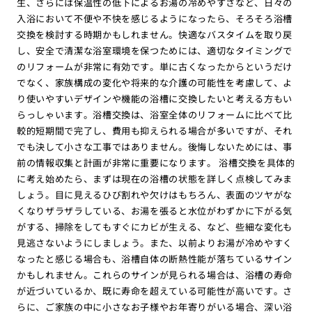
生、さらには保温性の低下によるお湯の冷めやすさなど、日々の
入浴において不便や不快を感じるようになったら、そろそろ浴槽
交換を検討する時期かもしれません。快適なバスタイムを取り戻
し、安全で清潔な浴室環境を保つためには、適切なタイミングで
のリフォームが非常に有効です。単に古くなったからというだけ
でなく、家族構成の変化や将来的な介護の可能性を考慮して、よ
り使いやすいデザインや機能の浴槽に交換したいと考える方もい
らっしゃいます。浴槽交換は、浴室全体のリフォームに比べて比
較的短期間で完了し、費用も抑えられる場合が多いですが、それ
でも決して小さな工事ではありません。後悔しないためには、事
前の情報収集と計画が非常に重要になります。 浴槽交換を具体的
に考え始めたら、まずは現在の浴槽の状態を詳しく点検してみま
しょう。目に見えるひび割れや欠けはもちろん、表面のツヤがな
くなりザラザラしている、お湯を張ると水位がわずかに下がる気
がする、掃除をしてもすぐにカビが生える、など、些細な変化も
見逃さないようにしましょう。また、以前よりお湯が冷めやすく
なったと感じる場合も、浴槽自体の断熱性能が落ちているサイン
かもしれません。これらのサインが見られる場合は、浴槽の寿命
が近づいているか、既に寿命を超えている可能性が高いです。さ
らに、ご家族の中に小さなお子様やお年寄りがいる場合、深い浴