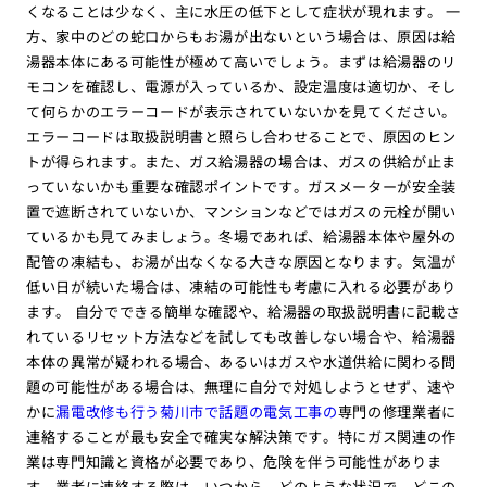
くなることは少なく、主に水圧の低下として症状が現れます。 一
方、家中のどの蛇口からもお湯が出ないという場合は、原因は給
湯器本体にある可能性が極めて高いでしょう。まずは給湯器のリ
モコンを確認し、電源が入っているか、設定温度は適切か、そし
て何らかのエラーコードが表示されていないかを見てください。
エラーコードは取扱説明書と照らし合わせることで、原因のヒン
トが得られます。また、ガス給湯器の場合は、ガスの供給が止ま
っていないかも重要な確認ポイントです。ガスメーターが安全装
置で遮断されていないか、マンションなどではガスの元栓が開い
ているかも見てみましょう。冬場であれば、給湯器本体や屋外の
配管の凍結も、お湯が出なくなる大きな原因となります。気温が
低い日が続いた場合は、凍結の可能性も考慮に入れる必要があり
ます。 自分でできる簡単な確認や、給湯器の取扱説明書に記載さ
れているリセット方法などを試しても改善しない場合や、給湯器
本体の異常が疑われる場合、あるいはガスや水道供給に関わる問
題の可能性がある場合は、無理に自分で対処しようとせず、速や
かに
漏電改修も行う菊川市で話題の電気工事の
専門の修理業者に
連絡することが最も安全で確実な解決策です。特にガス関連の作
業は専門知識と資格が必要であり、危険を伴う可能性がありま
す。業者に連絡する際は、いつから、どのような状況で、どこの