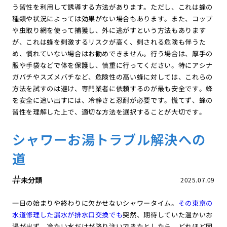
う習性を利用して誘導する方法があります。ただし、これは蜂の
種類や状況によっては効果がない場合もあります。また、コップ
や虫取り網を使って捕獲し、外に逃がすという方法もあります
が、これは蜂を刺激するリスクが高く、刺される危険も伴うた
め、慣れていない場合はお勧めできません。行う場合は、厚手の
服や手袋などで体を保護し、慎重に行ってください。特にアシナ
ガバチやスズメバチなど、危険性の高い蜂に対しては、これらの
方法を試すのは避け、専門業者に依頼するのが最も安全です。蜂
を安全に追い出すには、冷静さと忍耐が必要です。慌てず、蜂の
習性を理解した上で、適切な方法を選択することが大切です。
シャワーお湯トラブル解決への
道
未分類
2025.07.09
一日の始まりや終わりに欠かせないシャワータイム。
その東京の
水道修理した漏水が排水口交換でも
突然、期待していた温かいお
湯が出ず、冷たい水だけが降り注いできたとしたら、どれほど困