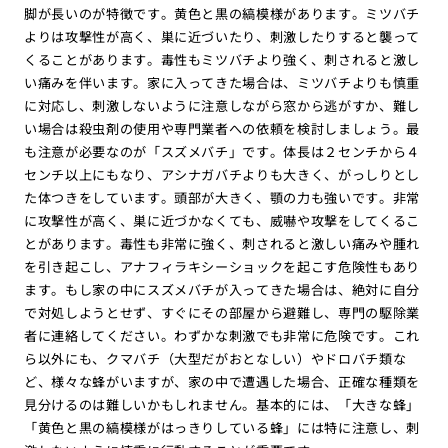
脚が長いのが特徴です。黄色と黒の縞模様があります。ミツバチ
よりは攻撃性が高く、巣に近づいたり、刺激したりすると襲って
くることがあります。毒性もミツバチより強く、刺されると激し
い痛みを伴います。家に入ってきた場合は、ミツバチよりも慎重
に対応し、刺激しないように注意しながら窓から逃がすか、難し
い場合は殺虫剤の使用や専門業者への依頼を検討しましょう。最
も注意が必要なのが「スズメバチ」です。体長は２センチから４
センチ以上にもなり、アシナガバチよりも大きく、がっしりとし
た体つきをしています。頭部が大きく、顎の力も強いです。非常
に攻撃性が高く、巣に近づかなくても、威嚇や攻撃をしてくるこ
とがあります。毒性も非常に強く、刺されると激しい痛みや腫れ
を引き起こし、アナフィラキシーショックを起こす危険性もあり
ます。もし家の中にスズメバチが入ってきた場合は、絶対に自分
で対処しようとせず、すぐにその部屋から避難し、専門の駆除業
者に連絡してください。わずかな刺激でも非常に危険です。これ
ら以外にも、クマバチ（大型だがおとなしい）やドロバチ類な
ど、様々な蜂がいますが、家の中で遭遇した場合、正確な種類を
見分けるのは難しいかもしれません。基本的には、「大きな蜂」
「黄色と黒の縞模様がはっきりしている蜂」には特に注意し、刺