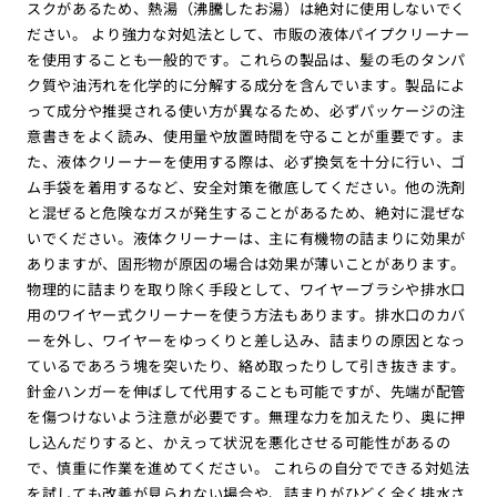
スクがあるため、熱湯（沸騰したお湯）は絶対に使用しないでく
ださい。 より強力な対処法として、市販の液体パイプクリーナー
を使用することも一般的です。これらの製品は、髪の毛のタンパ
ク質や油汚れを化学的に分解する成分を含んでいます。製品によ
って成分や推奨される使い方が異なるため、必ずパッケージの注
意書きをよく読み、使用量や放置時間を守ることが重要です。ま
た、液体クリーナーを使用する際は、必ず換気を十分に行い、ゴ
ム手袋を着用するなど、安全対策を徹底してください。他の洗剤
と混ぜると危険なガスが発生することがあるため、絶対に混ぜな
いでください。液体クリーナーは、主に有機物の詰まりに効果が
ありますが、固形物が原因の場合は効果が薄いことがあります。
物理的に詰まりを取り除く手段として、ワイヤーブラシや排水口
用のワイヤー式クリーナーを使う方法もあります。排水口のカバ
ーを外し、ワイヤーをゆっくりと差し込み、詰まりの原因となっ
ているであろう塊を突いたり、絡め取ったりして引き抜きます。
針金ハンガーを伸ばして代用することも可能ですが、先端が配管
を傷つけないよう注意が必要です。無理な力を加えたり、奥に押
し込んだりすると、かえって状況を悪化させる可能性があるの
で、慎重に作業を進めてください。 これらの自分でできる対処法
を試しても改善が見られない場合や、詰まりがひどく全く排水さ