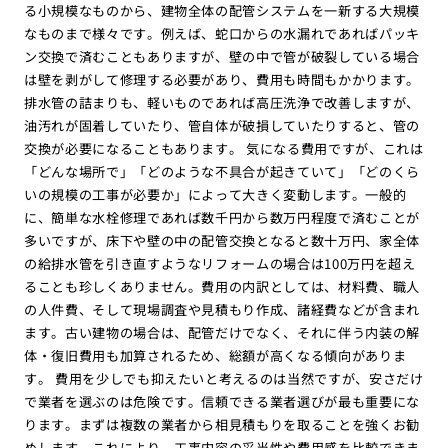
る小規模なものから、建物全体の配管システムを一新する大規模
なものまで様々です。例えば、蛇口からの水漏れであればパッキ
ン交換で済むこともありますが、壁の中で管が破裂している場合
は壁を剥がして修理する必要があり、費用も時間もかかります。
排水管の詰まりも、軽いものであれば高圧洗浄で改善しますが、
油汚れが固着していたり、管自体が破損していたりすると、管の
交換が必要になることもあります。 気になる費用ですが、これは
「どんな場所で」「どのような不具合が起きていて」「どのくら
いの規模の工事が必要か」によって大きく変動します。一般的
に、簡単な水栓修理であれば数千円から数万円程度で済むことが
多いですが、床下や壁の中の配管交換となると数十万円、家全体
の給排水管を引き直すようなリフォームの場合は100万円を超え
ることも珍しくありません。費用の内訳としては、材料費、職人
の人件費、そして現場調査や見積もり作成、諸経費などが含まれ
ます。古い建物の場合は、配管だけでなく、それに伴う内装の解
体・復旧費用も加算されるため、総額が高くなる傾向がありま
す。 費用を少しでも抑えたいと考えるのは当然ですが、安さだけ
で業者を選ぶのは危険です。信頼できる業者選びが最も重要にな
ります。まずは複数の業者から相見積もりを取ることを強くお勧
めします。これにより、工事内容の妥当性や費用感を比較できま