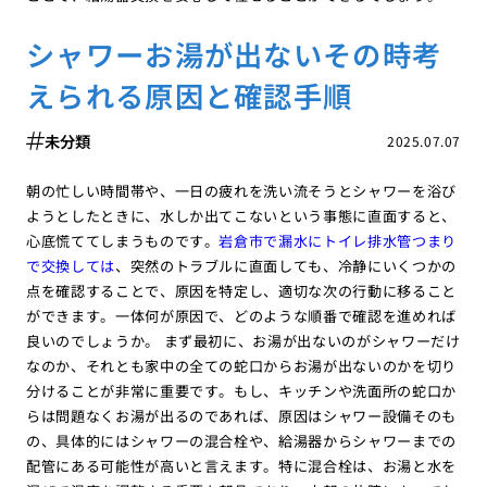
シャワーお湯が出ないその時考
えられる原因と確認手順
未分類
2025.07.07
朝の忙しい時間帯や、一日の疲れを洗い流そうとシャワーを浴び
ようとしたときに、水しか出てこないという事態に直面すると、
心底慌ててしまうものです。
岩倉市で漏水にトイレ排水管つまり
で交換しては
、突然のトラブルに直面しても、冷静にいくつかの
点を確認することで、原因を特定し、適切な次の行動に移ること
ができます。一体何が原因で、どのような順番で確認を進めれば
良いのでしょうか。 まず最初に、お湯が出ないのがシャワーだけ
なのか、それとも家中の全ての蛇口からお湯が出ないのかを切り
分けることが非常に重要です。もし、キッチンや洗面所の蛇口か
らは問題なくお湯が出るのであれば、原因はシャワー設備そのも
の、具体的にはシャワーの混合栓や、給湯器からシャワーまでの
配管にある可能性が高いと言えます。特に混合栓は、お湯と水を