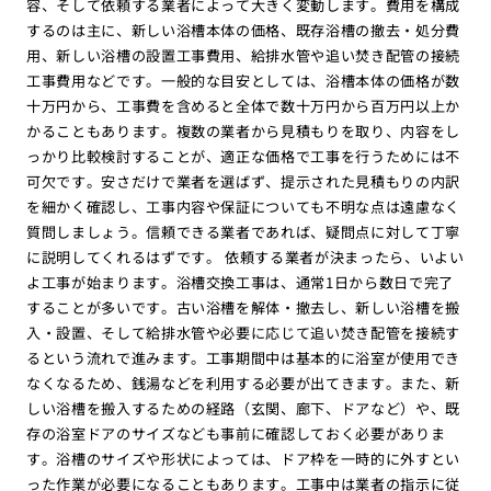
容、そして依頼する業者によって大きく変動します。費用を構成
するのは主に、新しい浴槽本体の価格、既存浴槽の撤去・処分費
用、新しい浴槽の設置工事費用、給排水管や追い焚き配管の接続
工事費用などです。一般的な目安としては、浴槽本体の価格が数
十万円から、工事費を含めると全体で数十万円から百万円以上か
かることもあります。複数の業者から見積もりを取り、内容をし
っかり比較検討することが、適正な価格で工事を行うためには不
可欠です。安さだけで業者を選ばず、提示された見積もりの内訳
を細かく確認し、工事内容や保証についても不明な点は遠慮なく
質問しましょう。信頼できる業者であれば、疑問点に対して丁寧
に説明してくれるはずです。 依頼する業者が決まったら、いよい
よ工事が始まります。浴槽交換工事は、通常1日から数日で完了
することが多いです。古い浴槽を解体・撤去し、新しい浴槽を搬
入・設置、そして給排水管や必要に応じて追い焚き配管を接続す
るという流れで進みます。工事期間中は基本的に浴室が使用でき
なくなるため、銭湯などを利用する必要が出てきます。また、新
しい浴槽を搬入するための経路（玄関、廊下、ドアなど）や、既
存の浴室ドアのサイズなども事前に確認しておく必要がありま
す。浴槽のサイズや形状によっては、ドア枠を一時的に外すとい
った作業が必要になることもあります。工事中は業者の指示に従