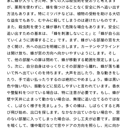
家に蜂が入ってきた時、多くの人は殺虫剤を使おうと考えます
が、薬剤を使わずに、蜂を傷つけることなく安全に外へ追い出す
方法もあります。特にミツバチなどは、植物の受粉を助ける大切
な益虫でもあり、むやみに殺してしまうのは避けたいものです。
また、殺虫剤を使うと蜂が暴れて危険な場合もあります。安全に
追い出すための基本は、「蜂を刺激しないこと」と「蜂が自ら出
ていくように誘導すること」です。まず、蜂がいる部屋の窓を大
きく開け、外への出口を明確に示します。カーテンやブラインド
は開け放ち、蜂が窓の方向へ向かいやすいようにします。そし
て、他の部屋への扉は閉めて、蜂が移動する範囲を限定しましょ
う。次に、自分自身はゆっくりとその部屋から離れ、蜂が落ち着
いて外へ出ていくのを待ちます。大声を出したり、急な動きをし
たり、手で追い払ったりするのは絶対にやめましょう。蜂は黒い
色や強い匂い、振動などに反応しやすいと言われています。香水
や整髪料をつけている場合は、特に注意が必要です。もし、蜂が
壁や天井に止まって動かない場合は、無理に追い立てるのではな
く、しばらく様子を見ましょう。多くの蜂は、しばらくすると再
び飛び始め、出口を探します。なかなか出ていかない場合や、窓
のない部屋に入ってしまった場合は、少し工夫が必要です。部屋
を暗くして、懐中電灯などで窓やドアの方向を照らし、光に向か