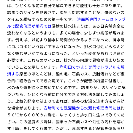
ば、ひどくなる前に自分で解決できる可能性も十分にあります。
詰まりのサインを見逃さず、素早く対応することが、快適なバス
タイムを維持するための第一歩です。
洗面所専門チームはトラブ
ルで配管修理が藤沢では
浴槽の排水詰まりは、ある日突然完全に
流れなくなるというよりも、多くの場合、少しずつ兆候が現れま
す。例えば、以前より排水に時間がかかるようになった、排水時
にゴボゴボという音がするようになった、排水口付近からなんと
なく嫌な臭いがするようになった、といった変化があれば注意が
必要です。これらのサインは、排水管の内部で異物が溜まり始め
ていることを示しています。
岸和田でつまり専門でトラブルを解
消する
原因のほとんどは、髪の毛、石鹸カス、皮脂汚れなどが複
合的に絡み合ってできた塊です。これらが配管の内壁に付着し、
水の通り道を徐々に狭めていくのです。 詰まりかけのサインに気
づいたら、ひどくなる前に自分でできる対処法を試してみましょ
う。比較的軽度な詰まりであれば、熱めのお湯を流す方法が有効
な場合があります。
安堵町でも洗濯機から水漏れ修理専門には
約
５０℃から６０℃のお湯を、ゆっくりと排水口に注いでみてくだ
さい。この温度のお湯は、固まった石鹸カスや油性の汚れを溶か
す手助けをしてくれます。ただし、高温すぎると配管を傷めるリ