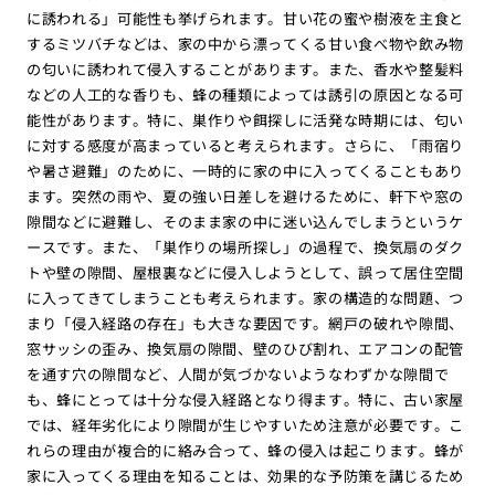
に誘われる」可能性も挙げられます。甘い花の蜜や樹液を主食と
するミツバチなどは、家の中から漂ってくる甘い食べ物や飲み物
の匂いに誘われて侵入することがあります。また、香水や整髪料
などの人工的な香りも、蜂の種類によっては誘引の原因となる可
能性があります。特に、巣作りや餌探しに活発な時期には、匂い
に対する感度が高まっていると考えられます。さらに、「雨宿り
や暑さ避難」のために、一時的に家の中に入ってくることもあり
ます。突然の雨や、夏の強い日差しを避けるために、軒下や窓の
隙間などに避難し、そのまま家の中に迷い込んでしまうというケ
ースです。また、「巣作りの場所探し」の過程で、換気扇のダク
トや壁の隙間、屋根裏などに侵入しようとして、誤って居住空間
に入ってきてしまうことも考えられます。家の構造的な問題、つ
まり「侵入経路の存在」も大きな要因です。網戸の破れや隙間、
窓サッシの歪み、換気扇の隙間、壁のひび割れ、エアコンの配管
を通す穴の隙間など、人間が気づかないようなわずかな隙間で
も、蜂にとっては十分な侵入経路となり得ます。特に、古い家屋
では、経年劣化により隙間が生じやすいため注意が必要です。こ
れらの理由が複合的に絡み合って、蜂の侵入は起こります。蜂が
家に入ってくる理由を知ることは、効果的な予防策を講じるため