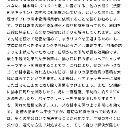
れない、排水時にボコボコと激しい音がする、他の水回り（洗面
所やキッチン）の排水にも影響が出ている、といった場合は、無
理せずプロの排水管清掃業者に依頼することを強くお勧めしま
す。プロは専用の高性能な機材と専門知識を持っており、原因を
正確に特定し、安全かつ確実に詰まりを解消してくれます。自分
で対処を続けて配管を傷めてしまうリスクを回避するためにも、
プロに頼むべきタイミングを見極めることは重要です。 浴槽の詰
まりを未然に防ぐためには、日頃からの予防が最も効果的です。
最も手軽で効果的な予防策は、排水口に目の細かいヘアキャッチ
ャーやネットを設置することです。これにより、髪の毛や小さな
ゴミが排水管に流れ込むのを防ぎ、詰まりの原因物質の蓄積を大
幅に減らすことができます。入浴後は、ヘアキャッチャーに溜ま
ったゴミをこまめに取り除く習慣をつけましょう。また、定期的
に排水口周りを掃除したり、月に一度程度、予防的に約５０℃の
お湯を流したり、パイプクリーナーを少量使用したりすること
も、汚れの蓄積を防ぎ、スムーズな排水を保つ上で非常に有効で
す。 浴槽の詰まりは不快ですが、適切な知識を持って対処すれ
ば、多くの場合自分で解決することが可能です。早期のサインに
気づき、適切な方法で対処すること、そして自分で解決が難しい