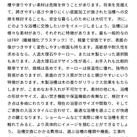
槽や滑りやすい素材は危険を伴うことがあります。将来を見据え
て、跨ぎやすい高さや滑りにくい底面加工が施された浴槽への交
換を検討することも、安全な暮らしのためには大切です。 次に、
どのような浴槽に交換したいかをイメージしましょう。浴槽には
様々な素材があり、それぞれに特徴があります。最も一般的なの
はFRP（繊維強化プラスチック）で、軽量で安価ですが、表面の
傷がつきやすく変色しやすい側面も持ちます。高級感や耐久性を
求めるなら、人造大理石やホーロー、または木製といった選択肢
もあります。人造大理石はデザイン性が高く、お手入れも比較的
簡単ですが、価格は高めです。ホーローは保温性に優れ、独特の
質感がありますが、表面のガラス質が欠けると錆びやすいという
特徴があります。木製浴槽は木の香りがリラックス効果をもたら
しますが、こまめなお手入れが不可欠です。素材の他にも、浴槽
の形状やサイズ、追い焚き機能や保温機能の有無など、検討すべ
き点は多岐にわたります。現在の浴室のサイズや間取り、そして
ご家族の入浴スタイルに合わせて、最適な浴槽を選ぶことが快適
さの鍵となります。ショールームなどで実際に様々な浴槽を見て
触れてみると、より具体的にイメージを掴むことができるでしょ
う。 浴槽交換にかかる費用は、選ぶ浴槽の種類や機能、工事内