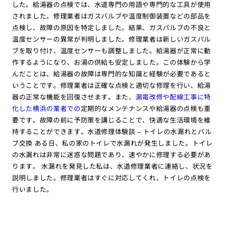
した。給湯器の点検では、水道専門の用語や専門的な工具が使用
されました。修理業者はガスバルブや温度制御装置などの部品を
点検し、故障の原因を特定しました。結果、ガスバルブの不良と
温度センサーの異常が判明しました。修理業者は新しいガスバル
ブを取り付け、温度センサーも調整しました。給湯器が正常に動
作するようになり、お湯の供給も安定しました。この体験から学
んだことは、給湯器の故障は専門的な知識と経験が必要であると
いうことです。修理業者は正確な点検と適切な修理を行い、給湯
器の正常な機能を回復させます。また、
漏電改修や配線工事に特
化した横浜の業者での
定期的なメンテナンスや給湯器の点検も重
要です。故障の前に予防策を講じることで、快適な生活環境を維
持することができます。水道修理体験談 – トイレの水漏れとバル
ブ交換 ある日、私の家のトイレで水漏れが発生しました。トイレ
の水漏れは非常に迷惑な問題であり、速やかに修理する必要があ
ります。 水漏れを発見した私は、水道修理業者に連絡し、状況を
説明しました。修理業者はすぐに対応してくれ、トイレの点検を
行いました。