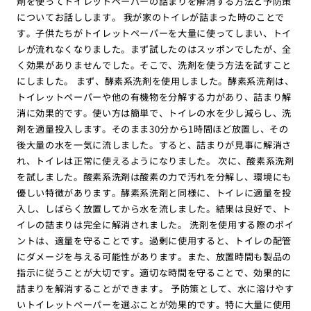
剤を使ってトイレットペーパーの詰まりを解消する方法と予防策
についてお話しします。 我が家のトイレが詰まった時のことで
す。子供たちがトイレットペーパーを大量に使ってしまい、トイ
レが流れなくなりました。まず試したのはスッポンでしたが、全
く効果がありませんでした。そこで、洗剤を使う方法を試すこと
にしました。 まず、酵素系洗剤を使用しました。酵素系洗剤は、
トイレットペーパーや他の有機物を分解する力があり、詰まり解
消に効果的です。使い方は簡単で、トイレの水を少し減らし、洗
剤を適量投入します。そのまま30分から1時間ほど放置し、その
後大量の水を一気に流しました。すると、詰まりが見事に解消さ
れ、トイレは正常に使えるようになりました。 次に、酸素系洗剤
を試しました。酸素系洗剤は酸素の力で汚れを分解し、環境にも
優しい特徴があります。酵素系洗剤と同様に、トイレに適量を投
入し、しばらく放置してから水を流しました。結果は良好で、ト
イレの詰まりは完全に解消されました。 洗剤を使用する際のポイ
ントは、適量を守ることです。過剰に使用すると、トイレの配管
にダメージを与える可能性があります。また、放置時間も製品の
指示に従うことが大切です。適切な時間を守ることで、効果的に
詰まりを解消することができます。 予防策として、水に溶けやす
いトイレットペーパーを選ぶことが効果的です。特に大量に使用