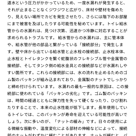
道水という圧力がかかっているため、一度水漏れが発生すると、
それが止まることなくジワジワと広がり、床材や壁材を傷めた
り、見えない場所でカビを発生させたり、さらには階下のお部屋
にまで被害を及ぼしたりする可能性を秘めています。トイレ給水
管からの水漏れは、見つけ次第、迅速かつ冷静に対応することが
求められるトラブルです。 給水管からの水漏れは、主に管本体
や、給水管が他の部品と繋がっている「接続部分」で発生しま
す。壁や床から出ている給水管と止水栓の接続部、止水栓本体、
止水栓とトイレタンクを繋ぐ蛇腹状のフレキシブル管や金属管の
接続部、そしてタンク側の給水金具との接続部などが水漏れしや
すい箇所です。これらの接続部には、水の流れを止めるためのゴ
ム製のパッキンが組み込まれており、金属製のナットでしっかり
と締め付けられています。 水漏れの最も一般的な原因は、この接
続部に使われている「パッキンの劣化」です。ゴム製のパッキン
は、時間の経過とともに弾力性を失って硬くなったり、ひび割れ
たりすることで、本来の止水性能が低下します。長年使用してい
るトイレでは、このパッキンが寿命を迎えている可能性が高いで
しょう。次に多いのが、「ナットの緩み」です。日々の使用によ
る微細な振動や、温度変化による部材の伸縮などによって、接続
部のナットがわずかに緩むことがあります。ナットが緩むと、パ