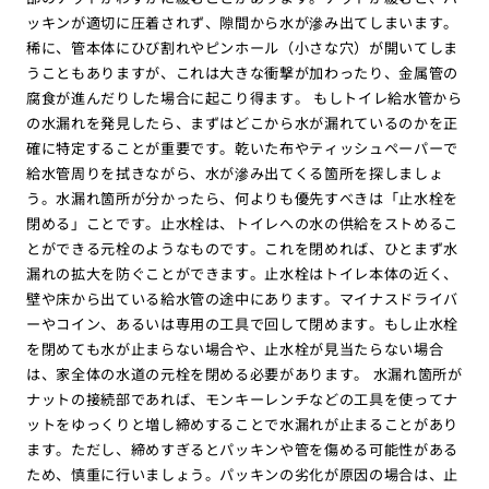
ッキンが適切に圧着されず、隙間から水が滲み出てしまいます。
稀に、管本体にひび割れやピンホール（小さな穴）が開いてしま
うこともありますが、これは大きな衝撃が加わったり、金属管の
腐食が進んだりした場合に起こり得ます。 もしトイレ給水管から
の水漏れを発見したら、まずはどこから水が漏れているのかを正
確に特定することが重要です。乾いた布やティッシュペーパーで
給水管周りを拭きながら、水が滲み出てくる箇所を探しましょ
う。水漏れ箇所が分かったら、何よりも優先すべきは「止水栓を
閉める」ことです。止水栓は、トイレへの水の供給をストめるこ
とができる元栓のようなものです。これを閉めれば、ひとまず水
漏れの拡大を防ぐことができます。止水栓はトイレ本体の近く、
壁や床から出ている給水管の途中にあります。マイナスドライバ
ーやコイン、あるいは専用の工具で回して閉めます。もし止水栓
を閉めても水が止まらない場合や、止水栓が見当たらない場合
は、家全体の水道の元栓を閉める必要があります。 水漏れ箇所が
ナットの接続部であれば、モンキーレンチなどの工具を使ってナ
ットをゆっくりと増し締めすることで水漏れが止まることがあり
ます。ただし、締めすぎるとパッキンや管を傷める可能性がある
ため、慎重に行いましょう。パッキンの劣化が原因の場合は、止