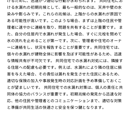
けるために、迅速かつ適切な行動が求められます。 共同住宅にお
ける水漏れの初期兆候として、最も一般的なのは、天井や壁の水
染みや膨らみです。これらの兆候は、上階からの水漏れが原因で
ある可能性が高いです。このような場合、まずは上階の住民や管
理者に速やかに連絡を取り、問題を共有することが重要です。 ま
た、自分の住居内で水漏れが発生した場合、すぐに元栓を閉めて
水の流れを止めることが第一です。次に、管理者や住宅のオーナ
ーに連絡をし、状況を報告することが重要です。共同住宅では、
個々の水漏れが建物全体に影響を及ぼす可能性があるため、迅速
な情報共有が不可欠です。 共同住宅での水漏れ対処には、隣接す
る住居への配慮も必要です。例えば、水漏れにより隣の住居に損
害を与えた場合、その責任は漏れを発生させた住民にあるため、
適切な保険の加入や事故発生時の対応計画を予め準備しておくこ
とが望ましいです。 共同住宅での水漏れ対策は、個人の責任と共
同体の協力のバランスが重要です。初期兆候の発見から迅速な対
応、他の住民や管理者とのコミュニケーションまで、適切な対策
と準備が共同生活の快適さと安全を保つ鍵となります。