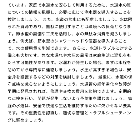
ています。家庭で水道水を安心して利用するために、水道水の質
についての情報を把握し、必要に応じて浄水器を導入することを
検討しましょう。 また、水道の節水にも配慮しましょう。水は限
られた資源であり、無駄に使用することは環境への負荷となりま
す。節水型の設備や工夫を活用し、水の無駄な消費を減らしまし
ょう。例えば、節水型のシャワーヘッドや便器を導入すること
で、水の使用量を削減できます。 さらに、水道トラブルに対する
備えも大切です。急な水漏れや水圧の異常は家庭生活に混乱をも
たらす可能性があります。水漏れが発生した場合、まずは水栓を
閉めてから専門家に連絡しましょう。水圧が高すぎる場合は、安
全弁を設置するなどの対策を検討しましょう。 最後に、水道の保
守点検を怠らないようにしましょう。水道管の経年劣化や故障が
早期に発見されれば、修理や交換の費用を節約できます。定期的
な点検を行い、問題が発生しないよう予防策を講じましょう。 家
庭の水道は、安全で快適な生活を維持するために欠かせない要素
です。その重要性を認識し、適切な管理とトラブルシューティン
グに努めましょう。