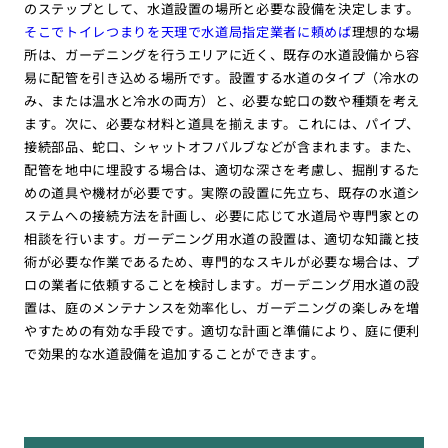
のステップとして、水道設置の場所と必要な設備を決定します。
そこでトイレつまりを天理で水道局指定業者に頼めば
理想的な場
所は、ガーデニングを行うエリアに近く、既存の水道設備から容
易に配管を引き込める場所です。設置する水道のタイプ（冷水の
み、または温水と冷水の両方）と、必要な蛇口の数や種類を考え
ます。次に、必要な材料と道具を揃えます。これには、パイプ、
接続部品、蛇口、シャットオフバルブなどが含まれます。また、
配管を地中に埋設する場合は、適切な深さを考慮し、掘削するた
めの道具や機材が必要です。実際の設置に先立ち、既存の水道シ
ステムへの接続方法を計画し、必要に応じて水道局や専門家との
相談を行います。ガーデニング用水道の設置は、適切な知識と技
術が必要な作業であるため、専門的なスキルが必要な場合は、プ
ロの業者に依頼することを検討します。ガーデニング用水道の設
置は、庭のメンテナンスを効率化し、ガーデニングの楽しみを増
やすための有効な手段です。適切な計画と準備により、庭に便利
で効果的な水道設備を追加することができます。