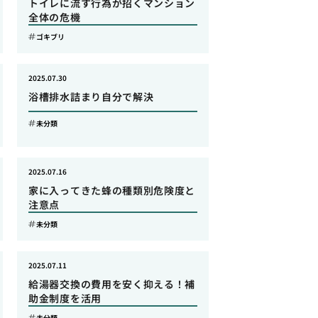
トイレに流す行為が招くマンション
全体の危機
ゴキブリ
2025.07.30
浴槽排水詰まり自分で解決
未分類
2025.07.16
家に入ってきた蜂の種類別危険度と
注意点
未分類
2025.07.11
給湯器交換の費用を安く抑える！補
助金制度を活用
未分類