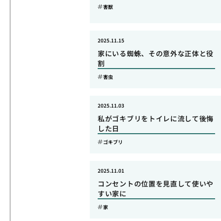
害獣
2025.11.15
家にいる蜘蛛、その意外な正体と役
割
害虫
2025.11.03
私がゴキブリをトイレに流して後悔
した日
ゴキブリ
2025.11.01
コンセントの位置を見直して使いや
すい家に
家