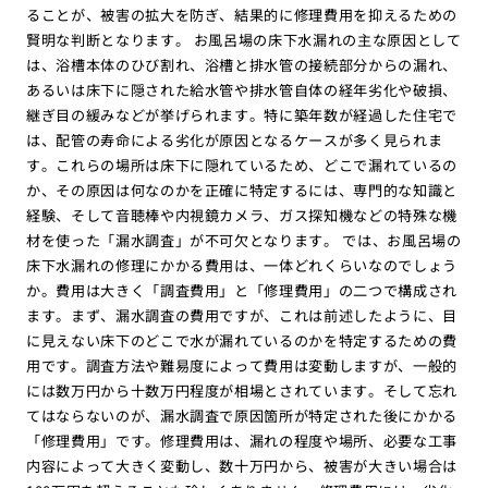
ることが、被害の拡大を防ぎ、結果的に修理費用を抑えるための
賢明な判断となります。 お風呂場の床下水漏れの主な原因として
は、浴槽本体のひび割れ、浴槽と排水管の接続部分からの漏れ、
あるいは床下に隠された給水管や排水管自体の経年劣化や破損、
継ぎ目の緩みなどが挙げられます。特に築年数が経過した住宅で
は、配管の寿命による劣化が原因となるケースが多く見られま
す。これらの場所は床下に隠れているため、どこで漏れているの
か、その原因は何なのかを正確に特定するには、専門的な知識と
経験、そして音聴棒や内視鏡カメラ、ガス探知機などの特殊な機
材を使った「漏水調査」が不可欠となります。 では、お風呂場の
床下水漏れの修理にかかる費用は、一体どれくらいなのでしょう
か。費用は大きく「調査費用」と「修理費用」の二つで構成され
ます。まず、漏水調査の費用ですが、これは前述したように、目
に見えない床下のどこで水が漏れているのかを特定するための費
用です。調査方法や難易度によって費用は変動しますが、一般的
には数万円から十数万円程度が相場とされています。そして忘れ
てはならないのが、漏水調査で原因箇所が特定された後にかかる
「修理費用」です。修理費用は、漏れの程度や場所、必要な工事
内容によって大きく変動し、数十万円から、被害が大きい場合は