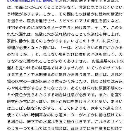
の水道修理は西宮に配管にも
お風呂場の床下で発生する水漏れ
は、表面に水が出てくることが少なく、非常に気づきにくいとい
う特徴があります。しかし、その間にも水は静かに建物の構造材
を湿らせ、腐食を進行させ、カビやシロアリの発生を招くなど、
住宅そのものに深刻なダメージを与え続けます。そして、この隠
れた水漏れは、無駄に水が流れ続けることで水道代を押し上げ、
家計に静かに重くのしかかります。いざこのトラブルに気づき、
修理が必要となった際には、「一体、どれくらいの費用がかかる
のだろうか…」と、見えない場所だけに費用の予測も難しく、大
きな不安に襲われることが少なくありません。 お風呂場の床下水
漏れを見つけるのは容易ではありませんが、いくつかのサインに
注意することで早期発見の可能性が高まります。例えば、お風呂
場の床材の一部が以前より柔らかく感じたり、踏むと妙な沈み込
みや軋む音がするようになったり、あるいは床材に原因不明のシ
ミや変色が見られたりする場合は注意が必要です。また、浴室や
脱衣所が常に湿っぽい、床下点検口を開けるとカビ臭い、あるい
は土っぽい嫌な匂いがする、そして何よりも、家中で水道を全く
使っていない時間帯なのに水道メーターがわずかに動き続けてい
る場合は、床下での水漏れを強く疑うべきです。これらのサイン
のうち一つでも当てはまる場合は、躊躇せずに専門業者に相談す