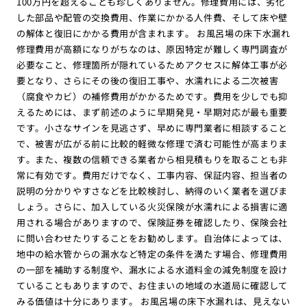
100万円を超えることも珍しくありません。修理費用には、劣化
した部品や配管の交換費用、作業にかかる人件費、そして床や壁
の解体と復旧にかかる費用が含まれます。 お風呂場の床下水漏れ
修理費用が高額になりがちなのは、原因特定が難しく専門調査が
必要なこと、修理箇所が隠れているためアクセスに解体工事が必
要となり、さらにその後の復旧工事や、水濡れによる二次被害
（腐食やカビ）の補修費用がかかるためです。費用を少しでも抑
えるためには、まず前述のように早期発見・早期対応が最も重要
です。小さなサインを見逃さず、早めに専門業者に相談すること
で、被害が広がる前に比較的軽微な修理で済む可能性が高まりま
す。また、複数の信頼できる業者から相見積もりを取ることも非
常に有効です。費用だけでなく、工事内容、保証内容、担当者の
説明の分かりやすさなどを比較検討し、納得のいく業者を選びま
しょう。さらに、加入している火災保険が水濡れによる損害に適
用される場合がありますので、保険証券を確認したり、保険会社
に問い合わせたりすることをお勧めします。自治体によっては、
地中の給水管からの漏水など特定の条件を満たす場合、修理費用
の一部を補助する制度や、漏水による水道料金の減免制度を設け
ていることもありますので、お住まいの地域の水道局に確認して
みる価値は十分にあります。 お風呂場の床下水漏れは、見えない