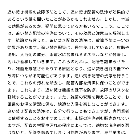
追い焚き機能の故障予防として、追い焚き配管の洗浄が効果的で
あるという話を聞いたことがあるかもしれません。しかし、本当
に効果があるのか、疑問に思っている方もいるでしょう。ここで
は、追い焚き配管の洗浄について、その効果と注意点を解説しま
す。結論から言うと、追い焚き配管の洗浄は、故障予防に一定の
効果があります。追い焚き配管は、長年使用していると、皮脂や
湯垢、入浴剤の成分、水道水に含まれるミネラルなどが付着し、
汚れが蓄積していきます。これらの汚れは、配管を詰まらせた
り、雑菌を繁殖させたりする原因となり、追い焚き機能の低下や
故障につながる可能性があります。追い焚き配管の洗浄を行うこ
とで、これらの汚れを除去し、配管内部を清潔に保つことができ
ます。これにより、追い焚き機能の低下を防ぎ、故障のリスクを
軽減することができます。また、雑菌の繁殖を抑えることで、お
風呂のお湯を清潔に保ち、快適な入浴を楽しむことができます。
追い焚き配管の洗浄は、自分で行うこともできますが、専門業者
に依頼することをおすすめします。市販の洗浄剤も販売されてい
ますが、配管の材質や汚れの程度によっては、適切な洗浄剤を選
ばないと、配管を傷めてしまう可能性があります。専門業者は、