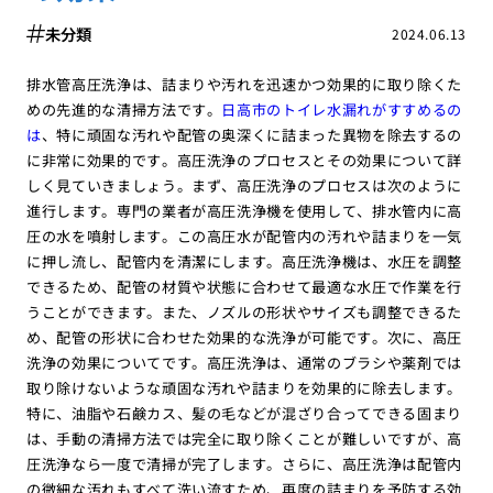
未分類
2024.06.13
排水管高圧洗浄は、詰まりや汚れを迅速かつ効果的に取り除くた
めの先進的な清掃方法です。
日高市のトイレ水漏れがすすめるの
は
、特に頑固な汚れや配管の奥深くに詰まった異物を除去するの
に非常に効果的です。高圧洗浄のプロセスとその効果について詳
しく見ていきましょう。まず、高圧洗浄のプロセスは次のように
進行します。専門の業者が高圧洗浄機を使用して、排水管内に高
圧の水を噴射します。この高圧水が配管内の汚れや詰まりを一気
に押し流し、配管内を清潔にします。高圧洗浄機は、水圧を調整
できるため、配管の材質や状態に合わせて最適な水圧で作業を行
うことができます。また、ノズルの形状やサイズも調整できるた
め、配管の形状に合わせた効果的な洗浄が可能です。次に、高圧
洗浄の効果についてです。高圧洗浄は、通常のブラシや薬剤では
取り除けないような頑固な汚れや詰まりを効果的に除去します。
特に、油脂や石鹸カス、髪の毛などが混ざり合ってできる固まり
は、手動の清掃方法では完全に取り除くことが難しいですが、高
圧洗浄なら一度で清掃が完了します。さらに、高圧洗浄は配管内
の微細な汚れもすべて洗い流すため、再度の詰まりを予防する効