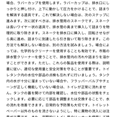
場合、ラバーカップを使用します。ラバーカップは、排水口にし
っかりと押し付け、上下に動かして圧力をかけることで、詰まり
を解消する道具です。これで解決しない場合は、次のステップに
進みます。次に試すべきは、排水管用のスネークです。スネーク
は長いワイヤー状の道具で、排水管の奥まで挿入して詰まりを物
理的に取り除きます。スネークを排水口に挿入し、回転させなが
ら奥に進め、詰まりに到達したら引き抜いて取り除きます。この
方法でも解決しない場合は、別の方法を試みましょう。場合によ
っては、化学的なクリーナーを使用することも有効です。市販の
排水管クリーナーを使うことで、排水管内の汚れや詰まりを溶か
すことができます。ただし、これらの製品を使用する際は、説明
書に従い、適切な使用量と安全対策を守ることが重要です。トイ
レタンク内の水位や部品の点検も忘れずに行いましょう。タンク
内の水が十分に溜まっていない場合や、フラッパーバルブやチェ
ーンが正しく機能していない場合は、トイレが正常に流れませ
ん。タンクの蓋を開けて内部を確認し、水位や部品の状態をチェ
ックします。必要に応じて部品を調整または交換することで、水
の流れを改善できます。日常的な予防策も大切です。トイレット
ペーパー以外のものを流さないようにし、特に異物の流入には注
意が必要です。また、定期的にトイレ用クリーナーを使用して排