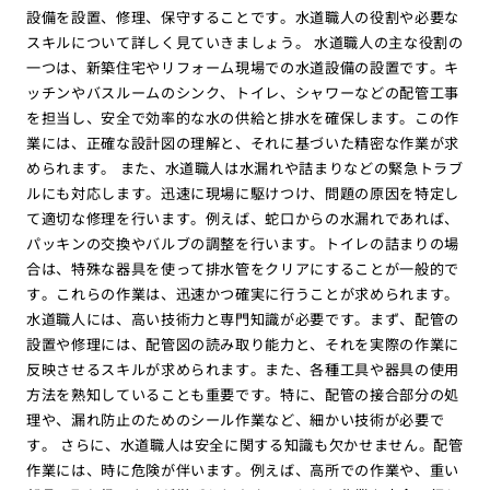
設備を設置、修理、保守することです。水道職人の役割や必要な
スキルについて詳しく見ていきましょう。 水道職人の主な役割の
一つは、新築住宅やリフォーム現場での水道設備の設置です。キ
ッチンやバスルームのシンク、トイレ、シャワーなどの配管工事
を担当し、安全で効率的な水の供給と排水を確保します。この作
業には、正確な設計図の理解と、それに基づいた精密な作業が求
められます。 また、水道職人は水漏れや詰まりなどの緊急トラブ
ルにも対応します。迅速に現場に駆けつけ、問題の原因を特定し
て適切な修理を行います。例えば、蛇口からの水漏れであれば、
パッキンの交換やバルブの調整を行います。トイレの詰まりの場
合は、特殊な器具を使って排水管をクリアにすることが一般的で
す。これらの作業は、迅速かつ確実に行うことが求められます。
水道職人には、高い技術力と専門知識が必要です。まず、配管の
設置や修理には、配管図の読み取り能力と、それを実際の作業に
反映させるスキルが求められます。また、各種工具や器具の使用
方法を熟知していることも重要です。特に、配管の接合部分の処
理や、漏れ防止のためのシール作業など、細かい技術が必要で
す。 さらに、水道職人は安全に関する知識も欠かせません。配管
作業には、時に危険が伴います。例えば、高所での作業や、重い