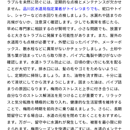
ラブルを未然に防ぐには、定期的な点検とメンテナンスが欠かせ
ません。
品川区水道局指定業者がトイレつまりでも
、蛇口やトイ
レ、シャワーなどの水回りを点検しましょう。水漏れや詰まりの
兆候がないか、注意深く確認します。少しでも異常を感じたら、
早めに専門家に相談するのが賢明です。小さな問題でも、放置す
ると大きなトラブルに発展する可能性があります。また、屋外の
水道周りも点検が必要です。外壁に沿ったパイプや、メーターボ
ックス、散水栓などに異常がないかチェックしましょう。土砂や
落ち葉が詰まっていたら取り除き、パイプに亀裂や錆びがないか
確認します。水道トラブル防止には、日頃の使い方にも気を配る
ことが大切です。排水口には、髪の毛やゴミをためないように
し、定期的に掃除しましょう。また、油物を流す際は、十分に温
めて液状にしてから流すようにします。固まった油は、パイプ詰
まりの原因になります。梅雨のストレスと上手に付き合うには、
自分なりのストレス解消法を見つけることが重要です。リラック
スと気分転換を積極的に取り入れ、健康的な生活習慣を維持する
ことで、梅雨の時期を前向きに乗り越えましょう。さらに、長期
間留守にする場合は、水道の元栓を閉めておくことをおすすめし
ます。万が一、留守中に水漏れが発生しても、被害を最小限に抑
えられます。梅雨シーズンを快適に過ごすには、水道のメンテナ