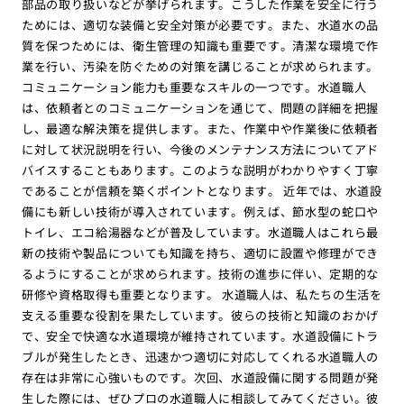
部品の取り扱いなどが挙げられます。こうした作業を安全に行う
ためには、適切な装備と安全対策が必要です。また、水道水の品
質を保つためには、衛生管理の知識も重要です。清潔な環境で作
業を行い、汚染を防ぐための対策を講じることが求められます。
コミュニケーション能力も重要なスキルの一つです。水道職人
は、依頼者とのコミュニケーションを通じて、問題の詳細を把握
し、最適な解決策を提供します。また、作業中や作業後に依頼者
に対して状況説明を行い、今後のメンテナンス方法についてアド
バイスすることもあります。このような説明がわかりやすく丁寧
であることが信頼を築くポイントとなります。 近年では、水道設
備にも新しい技術が導入されています。例えば、節水型の蛇口や
トイレ、エコ給湯器などが普及しています。水道職人はこれら最
新の技術や製品についても知識を持ち、適切に設置や修理ができ
るようにすることが求められます。技術の進歩に伴い、定期的な
研修や資格取得も重要となります。 水道職人は、私たちの生活を
支える重要な役割を果たしています。彼らの技術と知識のおかげ
で、安全で快適な水道環境が維持されています。水道設備にトラ
ブルが発生したとき、迅速かつ適切に対応してくれる水道職人の
存在は非常に心強いものです。次回、水道設備に関する問題が発
生した際には、ぜひプロの水道職人に相談してみてください。彼