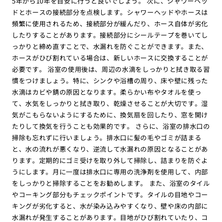
5年から10年を目安に行うと良いでしょう。 次に、シャワーヘッ
ドとホースの接続部分を点検します。シャワーヘッドやホースは
頻繁に使用されるため、接続部分が緩んだり、ホース自体が劣化
したりすることがあります。接続部分にシールテープを巻いてし
っかりと締め直すことで、水漏れを防ぐことができます。また、
ホースがひび割れている場合は、新しいホースに交換することが
必要です。 浴室の使用後は、周辺の水滴をしっかりと拭き取る習
慣をつけましょう。特に、シンクや浴槽の周り、床や壁に残った
水滴はカビや錆の原因となります。柔らかい布やタオルを使っ
て、水気をしっかりと拭き取り、乾燥させることが大切です。湿
気がこもらないようにするために、換気扇を回したり、窓を開け
たりして換気を行うことも効果的です。 さらに、浴室の排水口の
掃除も忘れずに行いましょう。排水口に髪の毛やゴミが詰まる
と、水の流れが悪くなり、逆流して水漏れの原因となることがあ
ります。定期的にゴミ受けを取り外して掃除し、詰まりを防ぐよ
うにします。月に一度は排水口に専用の洗浄剤を使用して、内部
をしっかりと掃除することをお勧めします。 また、浴室のタイル
やコーキング部分もチェックポイントです。タイルの目地やコー
キングが劣化すると、水が染み込みやすくなり、壁や床の内部に
水漏れが発生することがあります。目地がひび割れていたり、コ