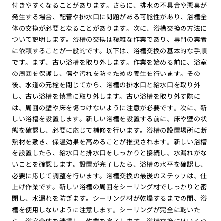
付きやすくなることがあります。さらに、排水の不具合や悪臭が
発生する場合、配管や排水口に問題がある可能性があり、浴槽全
体の交換が必要となることがあります。次に、浴槽交換の方法に
ついて説明します。浴槽の交換は複雑な作業であり、専門の業者
に依頼することが一般的です。以下は、浴槽交換の基本的な手順
です。まず、古い浴槽を取り外します。作業を始める前に、浴室
の周囲を保護し、傷や汚れを防ぐための養生を行います。その
後、水道の元栓を閉じてから、浴槽の排水口と給水口を取り外
し、古い浴槽を慎重に取り外します。古い浴槽を取り外す際に
は、周囲の壁や床を傷つけないように注意が必要です。次に、新
しい浴槽を設置します。新しい浴槽を設置する前に、床や壁の状
態を確認し、必要に応じて補修を行います。浴槽の設置場所に断
熱材を敷き、保温効果を高めることが推奨されます。新しい浴槽
を設置したら、給水口と排水口をしっかりと接続し、水漏れがな
いことを確認します。設置が完了したら、浴槽の水平を確認し、
必要に応じて調整を行います。浴槽交換の最後のステップは、仕
上げ作業です。新しい浴槽の周囲をシーリング材でしっかりと密
閉し、水漏れを防ぎます。シーリング材が乾燥するまでの間、浴
槽を使用しないように注意します。シーリングが完全に乾いた
ら、浴室全体を清掃し、作業を完了します。浴槽交換にはいくつ