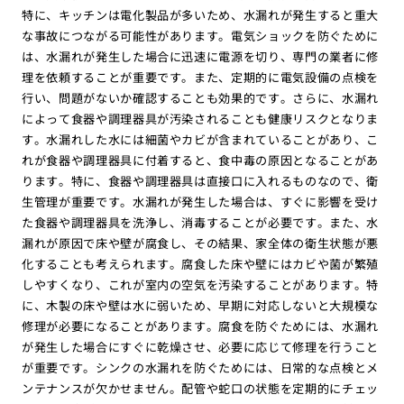
特に、キッチンは電化製品が多いため、水漏れが発生すると重大
な事故につながる可能性があります。電気ショックを防ぐために
は、水漏れが発生した場合に迅速に電源を切り、専門の業者に修
理を依頼することが重要です。また、定期的に電気設備の点検を
行い、問題がないか確認することも効果的です。さらに、水漏れ
によって食器や調理器具が汚染されることも健康リスクとなりま
す。水漏れした水には細菌やカビが含まれていることがあり、こ
れが食器や調理器具に付着すると、食中毒の原因となることがあ
ります。特に、食器や調理器具は直接口に入れるものなので、衛
生管理が重要です。水漏れが発生した場合は、すぐに影響を受け
た食器や調理器具を洗浄し、消毒することが必要です。また、水
漏れが原因で床や壁が腐食し、その結果、家全体の衛生状態が悪
化することも考えられます。腐食した床や壁にはカビや菌が繁殖
しやすくなり、これが室内の空気を汚染することがあります。特
に、木製の床や壁は水に弱いため、早期に対応しないと大規模な
修理が必要になることがあります。腐食を防ぐためには、水漏れ
が発生した場合にすぐに乾燥させ、必要に応じて修理を行うこと
が重要です。シンクの水漏れを防ぐためには、日常的な点検とメ
ンテナンスが欠かせません。配管や蛇口の状態を定期的にチェッ