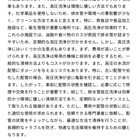
果もあります。また、高圧洗浄は環境に優しい方法でもありま
す。化学薬品を使用しないため、排水管や環境への悪影響が少な
く、クリーンな方法であると言えます。特に、飲食店や食品加工
施設など、衛生管理が重要な場所では、高圧洗浄が効果的です。
これらの施設では、油脂や食べ物のカスが原因で排水管が詰まり
やすいため、定期的な高圧洗浄が欠かせません。しかし、高圧洗
浄にはいくつかの注意点もあります。まず、費用が高いことが挙
げられます。高圧洗浄は専用の機械と技術を必要とするため、一
般的な清掃方法よりもコストがかかります。また、高圧の水流が
配管にダメージを与えるリスクもあります。特に、古い配管や劣
化した配管の場合、高圧洗浄が逆に亀裂を引き起こすことがあり
ます。したがって、事前に配管の状態を確認し、必要に応じて修
理や交換を行うことが重要です。総じて、排水管高圧洗浄は効果
的かつ環境に優しい清掃方法であり、定期的なメンテナンスとし
て取り入れる価値があります。ただし、費用や配管の状態に応じ
た適切な使用が求められます。信頼できる専門業者に依頼し、配
管の状態をチェックしながら、最適な方法で清掃を行うことが、
長期的なトラブルを防ぎ、快適な生活環境を維持するための鍵と
なります。