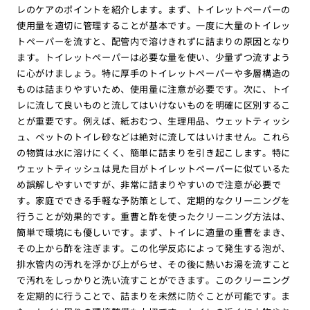
レのケアのポイントを紹介します。まず、トイレットペーパーの
使用量を適切に管理することが基本です。一度に大量のトイレッ
トペーパーを流すと、配管内で溶けきれずに詰まりの原因となり
ます。トイレットペーパーは必要な量を使い、少量ずつ流すよう
に心がけましょう。特に厚手のトイレットペーパーや多層構造の
ものは詰まりやすいため、使用量に注意が必要です。次に、トイ
レに流して良いものと流してはいけないものを明確に区別するこ
とが重要です。例えば、紙おむつ、生理用品、ウェットティッシ
ュ、ペットのトイレ砂などは絶対に流してはいけません。これら
の物質は水に溶けにくく、簡単に詰まりを引き起こします。特に
ウェットティッシュは見た目がトイレットペーパーに似ているた
め誤解しやすいですが、非常に詰まりやすいので注意が必要で
す。家庭でできる手軽な予防策として、定期的なクリーニングを
行うことが効果的です。重曹と酢を使ったクリーニング方法は、
簡単で環境にも優しいです。まず、トイレに適量の重曹をまき、
その上から酢を注ぎます。この化学反応によって発生する泡が、
排水管内の汚れを浮かび上がらせ、その後に熱いお湯を流すこと
で汚れをしっかりと洗い流すことができます。このクリーニング
を定期的に行うことで、詰まりを未然に防ぐことが可能です。ま