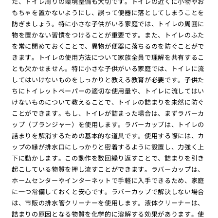
た、トイレ周りの環境整備も大切です。トイレの近くに小物やお
もちゃを置かないようにし、誤って便器に落としてしまうことを
防ぎましょう。特に小さな子供がいる家庭では、トイレの周囲に
物を置かない習慣をつけることが重要です。また、トイレのふた
を常に閉めておくことで、異物が便器に落ちるのを防ぐことがで
きます。トイレの使用方法について家族全員で理解を共有するこ
とも欠かせません。特に小さな子供がいる家庭では、トイレに流
してはいけないものをしっかりと教える教育が必要です。子供た
ちにトイレットペーパーの適切な使用量や、トイレに流してはい
けないものについて教えることで、トイレの詰まりを未然に防ぐ
ことができます。もし、トイレが詰まった場合は、まずラバーカ
ップ（プランジャー）を使用します。ラバーカップは、トイレの
詰まりを解消するための基本的な道具です。使用する際には、カ
ップの縁が排水口にしっかりと密着するように設置し、力強く上
下に動かします。この動作を数回繰り返すことで、詰まりを引き
起こしている物質を押し流すことができます。ラバーカップは、
ホームセンターやインターネットで手軽に入手できるため、家庭
に一つ常備しておくと安心です。ラバーカップで解決しない場合
は、市販の排水管クリーナーを使用します。液体クリーナーは、
詰まりの原因となる物質を化学的に溶解する効果があります。使