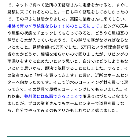
で、ネットで調べて近所の工務店さんに電話をかけると、すぐに
見積に来てくれるとのこと。一日も早く修理をして欲しかったの
で、その早さには助かりました。実際に業者さんに来てもらい、
姫路で胃カメラ検査ならおすすめのところにして
リビングの天井
や屋根の状態をチェックしてもらってみると、どうやら屋根瓦の
隙間から水が入っていたようで、その隙間を塞がなければならな
いとのこと。見積金額は5万円でした。5万円という修理金額が妥
当なのかどうか、相場を知らないので困りましたが、リビングの
雨漏りをすぐに止めたいという思いと、自分ではどうしようもな
いという思いから、即決で依頼することにしました。すると、そ
の業者さんは「材料を買ってきます」と言い、近所のホームセン
ターへ向かったのです。そこで防水のコーティング材を買って戻
ってきて、その器具で屋根をコーティングしてもらいました。そ
れ以来、
薬剤師には転職できるところで
雨漏りはぴたっと収まり
ましたが、プロの業者さんでもホームセンターで道具を買うな
ら、自分でやってみるのもアリかもしれないと感じました。