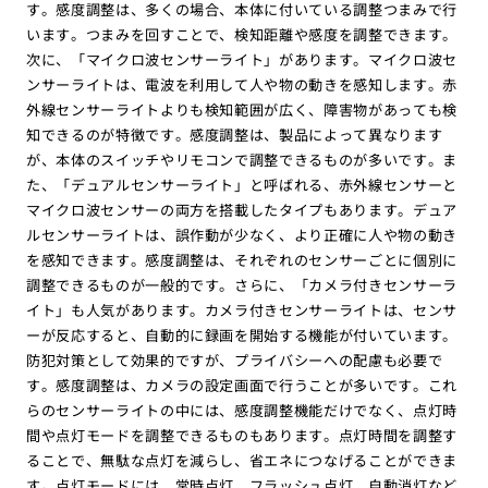
す。感度調整は、多くの場合、本体に付いている調整つまみで行
います。つまみを回すことで、検知距離や感度を調整できます。
次に、「マイクロ波センサーライト」があります。マイクロ波セ
ンサーライトは、電波を利用して人や物の動きを感知します。赤
外線センサーライトよりも検知範囲が広く、障害物があっても検
知できるのが特徴です。感度調整は、製品によって異なります
が、本体のスイッチやリモコンで調整できるものが多いです。ま
た、「デュアルセンサーライト」と呼ばれる、赤外線センサーと
マイクロ波センサーの両方を搭載したタイプもあります。デュア
ルセンサーライトは、誤作動が少なく、より正確に人や物の動き
を感知できます。感度調整は、それぞれのセンサーごとに個別に
調整できるものが一般的です。さらに、「カメラ付きセンサーラ
イト」も人気があります。カメラ付きセンサーライトは、センサ
ーが反応すると、自動的に録画を開始する機能が付いています。
防犯対策として効果的ですが、プライバシーへの配慮も必要で
す。感度調整は、カメラの設定画面で行うことが多いです。これ
らのセンサーライトの中には、感度調整機能だけでなく、点灯時
間や点灯モードを調整できるものもあります。点灯時間を調整す
ることで、無駄な点灯を減らし、省エネにつなげることができま
す。点灯モードには、常時点灯、フラッシュ点灯、自動消灯など