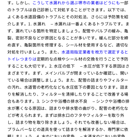
す。しかし、
こうして水漏れから選ぶ堺市の業者はどうにも
一部
のトラブルは自己診断して対処することができます。以下では、
よくある水道設備のトラブルとその対処法、さらには予防策を紹
介します。1. 水漏れ – 水漏れは一番よくあるトラブルです。ま
ず、漏れている箇所を特定しましょう。配管やバルブの緩み、亀
裂、密封不良などが原因となることが多いです。緩んだ部分を締
め直す、亀裂箇所を修理する、シール材を使用するなど、適切な
対処を行いましょう。また、
水道局指定業者を枚方で選定すると
トイレつまりは
定期的な点検やシール材の交換を行うことで予防
することも大切です。2. 水圧の低下 – 水圧が低下する原因はさ
まざまです。まず、メインバルブが閉まっているか確認し、開い
ている場合は調整しましょう。また、配管の詰まりやフィルター
の汚れ、水道管の老朽化なども水圧低下の要因となります。詰ま
りを解消したり、フィルターを清掃したりすることで改善する場
合もあります。3. シンクや浴槽の排水不良 – シンクや浴槽の排
水が悪くなる原因は、詰まりや排水管の曲がり、配管の老朽化な
どが考えられます。まずは排水口のフタやフィルターを取り外
し、詰まり物を取り除きましょう。それでも改善しない場合は、
プラムバーなどの道具を使って詰まりを解消するか、専門家に依
頼しましょう。4. 水のにおいや変色 – 水道水のにおいや変色