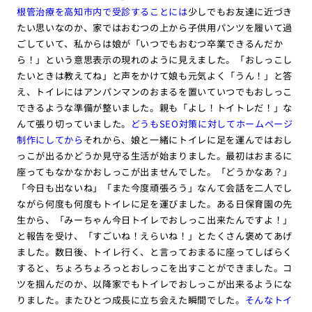
根管治療を高知市内で受診することには
少しでもお友達に近づき
たい思いなのか、家ではおむつの上から子供用パンツを履いて過
ごしていて、私からは娘が「いつでもおむつ卒業できるんだか
ら！」という意思表示の現れのように見えました。「おしっこし
たいときは教えてね」と声をかけて娘も元気よく「うん！」と答
え、トイレにはアンパンマンのおまるを置いていつでもおしっこ
できるような準備が整いました。親も「よし！トイトレだ！」な
んて張り切っていました。
どうもSEO対策に対してホームページ
制作にしてから
それから、娘と一緒にトイレに足を運んではおし
っこが出るかどうか見守る生活が始まりました。最初はおまるに
座ってもなかなかおしっこが出ませんでした。「どうかなあ？」
「今日も出ないね」「また今度頑張ろう」なんて会話を二人でし
ながら何度も何度もトイレに足を運びました。ある日保育園の先
生から、「みーちゃん今日トイレでおしっこ出来たんですよ！」
と報告を受け、「すごいね！えらいね！」とたくさん褒めてあげ
ました。数日後、トイレ行く、と言っておまるに座ってしばらく
すると、ちょろちょろっとおしっこを出すことができました。コ
ツを掴んだのか、以降家でもトイレでおしっこが出来るようにな
りました。またひとつ成長に立ち会えた瞬間でした。
そんなトイ