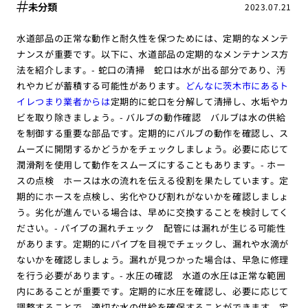
未分類
2023.07.21
水道部品の正常な動作と耐久性を保つためには、定期的なメンテ
ナンスが重要です。以下に、水道部品の定期的なメンテナンス方
法を紹介します。- 蛇口の清掃 蛇口は水が出る部分であり、汚
れやカビが蓄積する可能性があります。
どんなに茨木市にあるト
イレつまり業者からは
定期的に蛇口を分解して清掃し、水垢やカ
ビを取り除きましょう。- バルブの動作確認 バルブは水の供給
を制御する重要な部品です。定期的にバルブの動作を確認し、ス
ムーズに開閉するかどうかをチェックしましょう。必要に応じて
潤滑剤を使用して動作をスムーズにすることもあります。- ホー
スの点検 ホースは水の流れを伝える役割を果たしています。定
期的にホースを点検し、劣化やひび割れがないかを確認しましょ
う。劣化が進んでいる場合は、早めに交換することを検討してく
ださい。- パイプの漏れチェック 配管には漏れが生じる可能性
があります。定期的にパイプを目視でチェックし、漏れや水滴が
ないかを確認しましょう。漏れが見つかった場合は、早急に修理
を行う必要があります。- 水圧の確認 水道の水圧は正常な範囲
内にあることが重要です。定期的に水圧を確認し、必要に応じて
調整することで、適切な水の供給を確保することができます。定