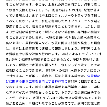
ることができます。その後、水漏れの原因を特定し、必要に応じ
て修理や交換を行いましょう。 配管の詰まりの対処: 配管が詰ま
っている場合は、まずは排水口のフィルターやトラップを清掃し
てみてください。また、水圧を利用したパイプクリーニング剤を
使用することで、詰まりを解消することもできます。しかし、詰
まりが深刻な場合や自力で解決できない場合は、専門家に相談す
ることをおすすめします。 水質の問題への対処: 水道水の異常な
臭いや濁り、異物の混入など、水質に関する問題が発生した場合
は、まずは水道事業者に連絡して報告しましょう。専門家による
水質検査や必要な対策が行われます。 凍結によるトラブルへの対
処: 冬季に水道管が凍結することがあるため、予防対策を行いま
しょう。保温材で水道管を覆ったり、水を少しずつ流すことで凍
結を防ぐことができます。 専門家への相談: 水道トラブルに自力
で対処することが難しい場合や、緊急を要する場合は、
分電盤な
どに関する電気工事を専門とする神戸市の
専門家に相談すること
をおすすめします。地域の水道事業者や専門業者に連絡し、適切
なアドバイスや修理を受けることで、トラブルを迅速に解決する
ことができます。 水道トラブルは生活に大きな影響を与える可能
性があるため、早期に対処することが重要です。適切な知識と適