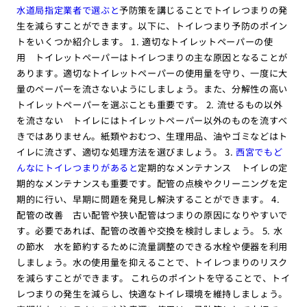
水道局指定業者で選ぶと
予防策を講じることでトイレつまりの発
生を減らすことができます。以下に、トイレつまり予防のポイン
トをいくつか紹介します。 1. 適切なトイレットペーパーの使
用 トイレットペーパーはトイレつまりの主な原因となることが
あります。適切なトイレットペーパーの使用量を守り、一度に大
量のペーパーを流さないようにしましょう。また、分解性の高い
トイレットペーパーを選ぶことも重要です。 2. 流せるもの以外
を流さない トイレにはトイレットペーパー以外のものを流すべ
きではありません。紙類やおむつ、生理用品、油やゴミなどはト
イレに流さず、適切な処理方法を選びましょう。 3.
西宮でもど
んなにトイレつまりがあると
定期的なメンテナンス トイレの定
期的なメンテナンスも重要です。配管の点検やクリーニングを定
期的に行い、早期に問題を発見し解決することができます。 4.
配管の改善 古い配管や狭い配管はつまりの原因になりやすいで
す。必要であれば、配管の改善や交換を検討しましょう。 5. 水
の節水 水を節約するために流量調整のできる水栓や便器を利用
しましょう。水の使用量を抑えることで、トイレつまりのリスク
を減らすことができます。 これらのポイントを守ることで、トイ
レつまりの発生を減らし、快適なトイレ環境を維持しましょう。