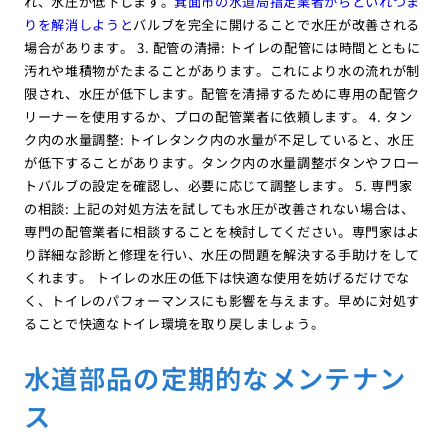
れ、水圧が低下します。
箕面市の水道局指定業者からといれつま
りを解消しようと
バルブを完全に開けることで水圧が改善される
場合があります。 3. 配管の清掃: トイレの配管には時間とともに
汚れや堆積物がたまることがあります。これにより水の流れが制
限され、水圧が低下します。配管を清掃するために専用の配管ク
リーナーを使用するか、プロの配管業者に依頼します。 4. タン
ク内の水量調整: トイレタンク内の水量が不足していると、水圧
が低下することがあります。タンク内の水量調整ボタンやフロー
トバルブの設定を確認し、必要に応じて調整します。 5. 専門家
の相談: 上記の対処方法を試しても水圧が改善されない場合は、
専門の配管業者に相談することを検討してください。専門家はよ
り詳細な診断と修理を行い、水圧の問題を解決する手助けをして
くれます。 トイレの水圧の低下は快適な使用を妨げるだけでな
く、トイレのパフォーマンスにも影響を与えます。早めに対処す
ることで快適なトイレ環境を取り戻しましょう。
水道部品の定期的なメンテナン
ス