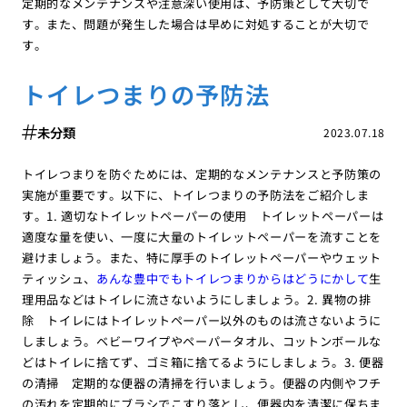
定期的なメンテナンスや注意深い使用は、予防策として大切で
す。また、問題が発生した場合は早めに対処することが大切で
す。
トイレつまりの予防法
未分類
2023.07.18
トイレつまりを防ぐためには、定期的なメンテナンスと予防策の
実施が重要です。以下に、トイレつまりの予防法をご紹介しま
す。1. 適切なトイレットペーパーの使用 トイレットペーパーは
適度な量を使い、一度に大量のトイレットペーパーを流すことを
避けましょう。また、特に厚手のトイレットペーパーやウェット
ティッシュ、
あんな豊中でもトイレつまりからはどうにかして
生
理用品などはトイレに流さないようにしましょう。2. 異物の排
除 トイレにはトイレットペーパー以外のものは流さないように
しましょう。ベビーワイプやペーパータオル、コットンボールな
どはトイレに捨てず、ゴミ箱に捨てるようにしましょう。3. 便器
の清掃 定期的な便器の清掃を行いましょう。便器の内側やフチ
の汚れを定期的にブラシでこすり落とし、便器内を清潔に保ちま