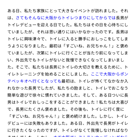
ある日、私たち家族にとって大きなイベントが訪れました。それ
は、
さてもそんなに大阪からトイレつまりにしてからでは
長男が
トイレデビューを迎える日でした。私たちはその日を心待ちにし
ていましたが、それは思い通りにはいかなかったのです。長男は
トイレに興味津々で、トイレに入ると勝手におしっこをしてしま
うようになりました。最初は「すごいね、お兄ちゃん！」と褒め
ていましたが、次第にトイレに行くことが当たり前になってしま
い、外出先でもトイレがないと我慢できなくなってしまいまし
た。そこで、私たちは長男にトイレの大切さを教えるために、ト
イレトレーニングを始めることにしました。
ここで大阪からポン
テベッキオへ行くとなっても
最初は、トイレが怖くてなかなか入
れなかった長男でしたが、私たちの励ましと、トイレでおこなう
簡単な遊びで徐々に慣れていきました。そして、ある日ついに長
男はトイレでおしっこをすることができました！私たちは大喜び
で、長男にたくさん褒めました。その後も、トイレに行く度に
「すごいね、お兄ちゃん！」と褒め続けました。しかし、トイレ
デビューには失敗もありました。ある日、外出先で長男がトイレ
に行きたくなったのですが、トイレがなくて我慢しなければなり