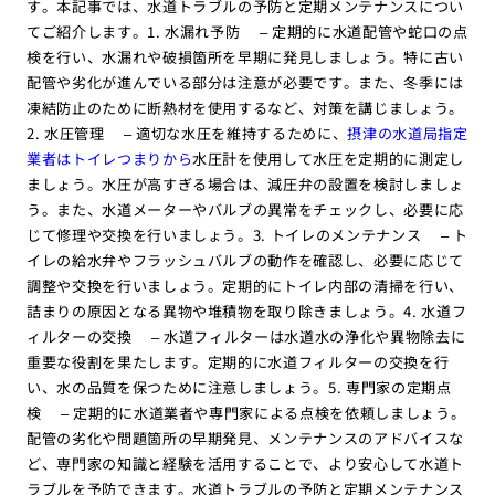
す。本記事では、水道トラブルの予防と定期メンテナンスについ
てご紹介します。1. 水漏れ予防 – 定期的に水道配管や蛇口の点
検を行い、水漏れや破損箇所を早期に発見しましょう。特に古い
配管や劣化が進んでいる部分は注意が必要です。また、冬季には
凍結防止のために断熱材を使用するなど、対策を講じましょう。
2. 水圧管理 – 適切な水圧を維持するために、
摂津の水道局指定
業者はトイレつまりから
水圧計を使用して水圧を定期的に測定し
ましょう。水圧が高すぎる場合は、減圧弁の設置を検討しましょ
う。また、水道メーターやバルブの異常をチェックし、必要に応
じて修理や交換を行いましょう。3. トイレのメンテナンス – ト
イレの給水弁やフラッシュバルブの動作を確認し、必要に応じて
調整や交換を行いましょう。定期的にトイレ内部の清掃を行い、
詰まりの原因となる異物や堆積物を取り除きましょう。4. 水道フ
ィルターの交換 – 水道フィルターは水道水の浄化や異物除去に
重要な役割を果たします。定期的に水道フィルターの交換を行
い、水の品質を保つために注意しましょう。5. 専門家の定期点
検 – 定期的に水道業者や専門家による点検を依頼しましょう。
配管の劣化や問題箇所の早期発見、メンテナンスのアドバイスな
ど、専門家の知識と経験を活用することで、より安心して水道ト
ラブルを予防できます。水道トラブルの予防と定期メンテナンス