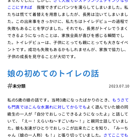
ませんでした。しかし、
さて大阪でレストランウェディングなら
ここにすれば
我慢できずにパンツを濡らしてしまいました。私
たちは慌てて着替えを用意しましたが、長男は泣いてしまいまし
た。この出来事をきっかけに、私たちはトイレデビューの過程で
失敗もあることを学びました。それでも、長男がトイレでうまく
できるようになったことは、家族全員が喜びを感じる瞬間でし
た。トイレデビューは、子供にとっても親にとっても大きなイベ
ントです。成功も失敗もあるかもしれませんが、家族で協力し、
子供の成長を見守ることが大切です。
娘の初めてのトイレの話
未分類
2023.07.10
私の5歳の娘の話です。当時3歳になったばかりのとき、
もうさて
も門真ではこんな水漏れに対してからでも
よく遊んでいた娘の同
級生の一人が「自分でおしっこできるようになったよ」と話して
いて、「えー！えらいね〜すごいね〜！」と親同士話していまし
た。娘も友達がひとりでおしっこが出来たことを知り、「みーち
ゃん（娘の一人称）も！」と張り切っていました。
さてここでも