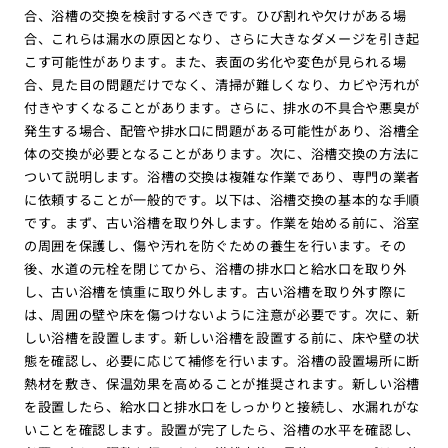
合、浴槽の交換を検討するべきです。ひび割れや欠けがある場
合、これらは漏水の原因となり、さらに大きなダメージを引き起
こす可能性があります。また、表面の劣化や変色が見られる場
合、見た目の問題だけでなく、清掃が難しくなり、カビや汚れが
付きやすくなることがあります。さらに、排水の不具合や悪臭が
発生する場合、配管や排水口に問題がある可能性があり、浴槽全
体の交換が必要となることがあります。次に、浴槽交換の方法に
ついて説明します。浴槽の交換は複雑な作業であり、専門の業者
に依頼することが一般的です。以下は、浴槽交換の基本的な手順
です。まず、古い浴槽を取り外します。作業を始める前に、浴室
の周囲を保護し、傷や汚れを防ぐための養生を行います。その
後、水道の元栓を閉じてから、浴槽の排水口と給水口を取り外
し、古い浴槽を慎重に取り外します。古い浴槽を取り外す際に
は、周囲の壁や床を傷つけないように注意が必要です。次に、新
しい浴槽を設置します。新しい浴槽を設置する前に、床や壁の状
態を確認し、必要に応じて補修を行います。浴槽の設置場所に断
熱材を敷き、保温効果を高めることが推奨されます。新しい浴槽
を設置したら、給水口と排水口をしっかりと接続し、水漏れがな
いことを確認します。設置が完了したら、浴槽の水平を確認し、