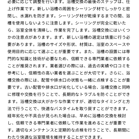
必要に応じて調整を行います。浴槽交換の最後のステップは、仕
上げ作業です。新しい浴槽の周囲をシーリング材でしっかりと密
閉し、水漏れを防ぎます。シーリング材が乾燥するまでの間、浴
槽を使用しないように注意します。シーリングが完全に乾いた
ら、浴室全体を清掃し、作業を完了します。浴槽交換にはいくつ
かの注意点があります。まず、新しい浴槽の選定は慎重に行う必
要があります。浴槽のサイズや形状、材質は、浴室のスペースや
使用目的に応じて選ぶことが重要です。また、浴槽の設置には専
門的な知識と技術が必要なため、信頼できる専門業者に依頼する
ことが推奨されます。業者選びの際には、過去の実績や口コミを
参考にし、信頼性の高い業者を選ぶことが大切です。さらに、浴
槽交換の際には、配管や排水口の状態も一緒に点検することが重
要です。古い配管や排水口が劣化している場合、浴槽交換と同時
に修理や交換を行うことで、長期的なトラブルを防ぐことができ
ます。浴槽交換は大がかりな作業ですが、適切なタイミングと方
法で行うことで、快適なバスタイムを取り戻すことができます。
経年劣化や不具合が見られた場合は、早めに浴槽の交換を検討
し、信頼できる専門業者に依頼して作業を進めることが重要で
す。適切なメンテナンスと定期的な点検を行うことで、長期間に
わたり快適な浴室環境を維持することができます。