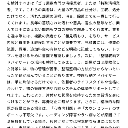
を検討すべきは「ゴミ屋敷専門の清掃業者」または「特殊清掃業
者」です。これらの業者は、大量の不用品の仕分け、回収、処分
だけでなく、汚れた部屋の清掃、消臭、除菌までを一貫して行っ
てくれます。長年の蓄積された汚れや悪臭、害虫の駆除など、素
人では手に負えない問題もプロの技術で解決してくれます。業者
を選ぶ際には、複数の業者から「相見積もり」を取り、サービス
内容と費用を比較検討することが重要です。見積書には、作業の
範囲、費用、追加料金の有無などを明確に記載してもらい、トラ
ブルを避けるために書面で確認しましょう。次に、「整理収納ア
ドバイザー」の活用も検討してみましょう。部屋がゴミ屋敷化し
た背景には、物の管理が苦手、整理整頓の方法が分からないとい
った問題が潜んでいることがあります。整理収納アドバイザー
は、単に片付けるだけでなく、依頼者のライフスタイルや性格に
合わせて、物の管理方法や収納システムの構築をサポートしてく
れます。これにより、片付いた状態を維持するための習慣を身に
つけることができ、再発防止に繋がります。さらに、精神的な問
題が背景にある場合は、「心療内科医」や「カウンセラー」のサ
ポートも不可欠です。ホーディング障害やうつ病などが原因でゴ
ミ屋敷化している場合、片付けだけでは根本的な解決にはなりま
せん。専門家による診断と治療、心のケアを通じて、精神的な安