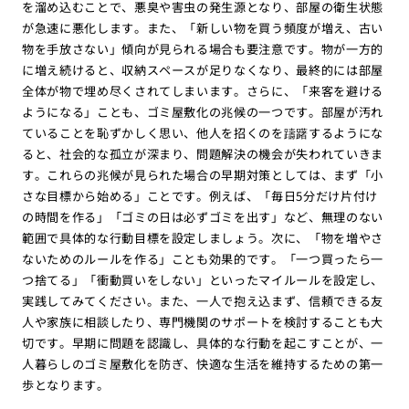
を溜め込むことで、悪臭や害虫の発生源となり、部屋の衛生状態
が急速に悪化します。また、「新しい物を買う頻度が増え、古い
物を手放さない」傾向が見られる場合も要注意です。物が一方的
に増え続けると、収納スペースが足りなくなり、最終的には部屋
全体が物で埋め尽くされてしまいます。さらに、「来客を避ける
ようになる」ことも、ゴミ屋敷化の兆候の一つです。部屋が汚れ
ていることを恥ずかしく思い、他人を招くのを躊躇するようにな
ると、社会的な孤立が深まり、問題解決の機会が失われていきま
す。これらの兆候が見られた場合の早期対策としては、まず「小
さな目標から始める」ことです。例えば、「毎日5分だけ片付け
の時間を作る」「ゴミの日は必ずゴミを出す」など、無理のない
範囲で具体的な行動目標を設定しましょう。次に、「物を増やさ
ないためのルールを作る」ことも効果的です。「一つ買ったら一
つ捨てる」「衝動買いをしない」といったマイルールを設定し、
実践してみてください。また、一人で抱え込まず、信頼できる友
人や家族に相談したり、専門機関のサポートを検討することも大
切です。早期に問題を認識し、具体的な行動を起こすことが、一
人暮らしのゴミ屋敷化を防ぎ、快適な生活を維持するための第一
歩となります。